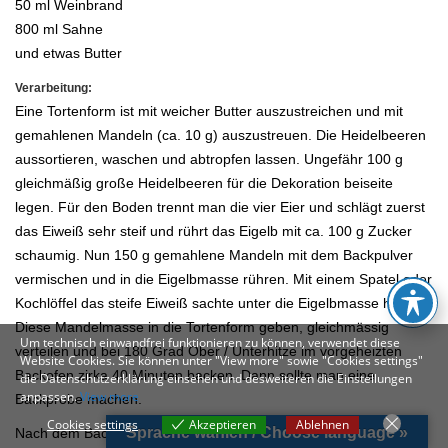
50 ml Weinbrand
800 ml Sahne
und etwas Butter
Verarbeitung:
Eine Tortenform ist mit weicher Butter auszustreichen und mit
gemahlenen Mandeln (ca. 10 g) auszustreuen. Die Heidelbeeren
aussortieren, waschen und abtropfen lassen. Ungefähr 100 g
gleichmäßig große Heidelbeeren für die Dekoration beiseite
legen. Für den Boden trennt man die vier Eier und schlägt zuerst
das Eiweiß sehr steif und rührt das Eigelb mit ca. 100 g Zucker
schaumig. Nun 150 g gemahlene Mandeln mit dem Backpulver
vermischen und in die Eigelbmasse rühren. Mit einem Spatel oder
Kochlöffel das steife Eiweiß sachte unter die Eigelbmasse heben.
Diese Mandelmasse in die Tortenform geben, gleichmässig
Um technisch einwandfrei funktionieren zu können, verwendet diese
verteilen und bei 180 Grad Ober / Unterhitze im vorgeheizten
Website Cookies. Sie können unter "View more" sowie "Cookies settings"
Backofen zirka 40 Minuten backen. Dann sollte man eine
die Datenschutzerklärung einsehen und desweiteren die Einstellungen
anpassen.
View more
Backprobe machen.
Cookies settings
Akzeptieren
Ablehnen
Sprache wählen / Choose language »
Nach dem Backen auskühlen lassen, den Boden aus der Form
Cookies settings