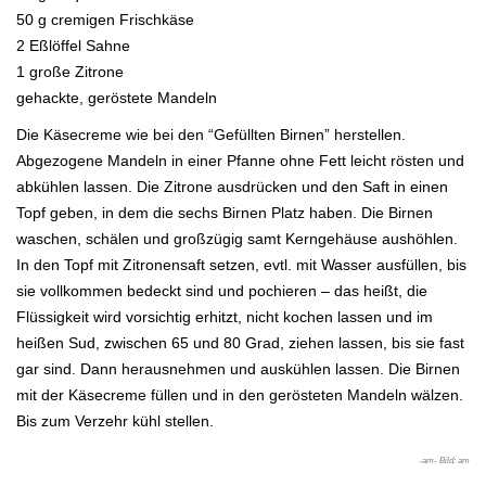
50 g cremigen Frischkäse
2 Eßlöffel Sahne
1 große Zitrone
gehackte, geröstete Mandeln
Die Käsecreme wie bei den “Gefüllten Birnen” herstellen.
Abgezogene Mandeln in einer Pfanne ohne Fett leicht rösten und
ab
kühlen lassen. Die Zitrone ausdrücken und den Saft in einen
Topf geben, in dem die sechs Birnen Platz haben. Die Birnen
waschen,
schälen und großzügig samt Kerngehäuse aushöhlen.
In den Topf mit Zitronensaft setzen, evtl. mit Wasser ausfüllen, bis
sie voll
kommen bedeckt sind und pochieren – das heißt, die
Flüssigkeit wird vorsichtig erhitzt, nicht kochen lassen und im
heißen Sud, zwi
schen 65 und 80 Grad, ziehen lassen, bis sie fast
gar sind. Dann herausnehmen und auskühlen lassen. Die Birnen
mit der Käsecre
me füllen und in den gerösteten Mandeln wälzen.
Bis zum Verzehr kühl stellen.
-am- Bild: am