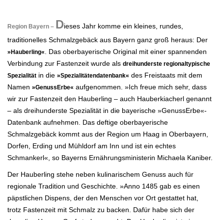
.
D
ieses Jahr komme ein kleines, rundes,
Region Bayern –
traditionelles Schmalzgebäck aus Bayern ganz groß heraus: Der
. Das oberbayerische Original mit einer spannenden
»Hauberling«
Verbindung zur Fastenzeit wurde als
dreihunderste regionaltypische
in die
des Freistaats mit dem
Spezialität
»Spezialitätendatenbank«
Namen
aufgenommen. »Ich freue mich sehr, dass
»GenussErbe«
wir zur Fastenzeit den Hauberling – auch Hauberkiacherl genannt
– als dreihunderste Spezialität in die bayerische »GenussErbe«-
Datenbank aufnehmen. Das deftige oberbayerische
Schmalzgebäck kommt aus der Region um Haag in Oberbayern,
Dorfen, Erding und Mühldorf am Inn und ist ein echtes
Schmankerl«, so Bayerns Ernährungsministerin Michaela Kaniber.
Der Hauberling stehe neben kulinarischem Genuss auch für
regionale Tradition und Geschichte. »Anno 1485 gab es einen
päpstlichen Dispens, der den Menschen vor Ort gestattet hat,
trotz Fastenzeit mit Schmalz zu backen. Dafür habe sich der