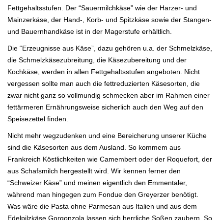
Fettgehaltsstufen.
Der “Sauermilchkäse” wie der Harzer- und
Mainzerkäse, der Hand-, Korb- und Spitzkäse sowie der Stangen-
und Bauernhandkäse ist in der Magerstufe erhält
lich.
Die “Erzeugnisse aus Käse”, dazu gehören u.a. der Schmelzkäse,
die Schmelzkäsezubreitung, die Käsezubereitung und der
Kochkäse, werden in allen
Fettgehaltsstufen angeboten. Nicht
vergessen sollte man auch die fettreduzierten Käsesorten, die
zwar nicht ganz so vollmundig schmecken aber im Rahmen
einer
fettärmeren Ernährungsweise sicherlich auch den Weg auf den
Speisezettel finden.
Nicht mehr wegzudenken und eine Bereicherung unserer Küche
sind die Käsesorten aus dem Ausland. So kommem aus
Frankreich Köstlichkeiten wie
Camembert oder der Roquefort, der
aus Schafsmilch hergestellt wird. Wir kennen ferner den
“Schweizer Käse” und meinen eigentlich den Emmentaler,
wäh
rend man hingegen zum Fondue den Greyerzer benötigt.
Was wäre die Pasta ohne Parmesan aus Italien und aus dem
Edelpilzkäse Gorgonzola lassen sich herrliche Soßen zaubern. So