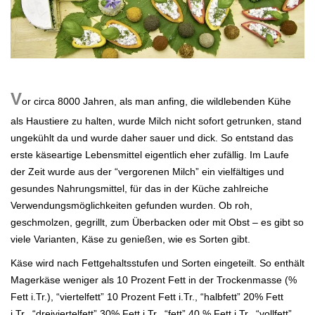
.
V
or circa 8000 Jahren, als man anfing, die wildlebenden Kühe
als Haustiere zu halten, wurde Milch nicht sofort getrunken, stand
ungekühlt da und wurde
daher sauer und dick. So entstand das
erste käseartige Lebensmittel eigentlich eher zufällig. Im Laufe
der Zeit wurde aus der “vergorenen Milch” ein vielfältiges
und
gesundes Nahrungsmittel, für das in der Küche zahlreiche
Verwendungsmöglichkeiten gefunden wurden. Ob roh,
geschmolzen, gegrillt, zum Überbacken oder
mit Obst – es gibt so
viele Varianten, Käse zu genießen, wie es Sorten gibt.
Käse wird nach Fettgehaltsstufen und Sorten eingeteilt. So enthält
Magerkäse weniger als 10 Prozent Fett
in der Trockenmasse (%
Fett i.Tr.), “viertelfett” 10 Prozent Fett i.Tr., “halbfett” 20% Fett
i.Tr., “dreiviertelfett” 30% Fett i.Tr., “fett” 40 % Fett i.Tr., “vollfett”