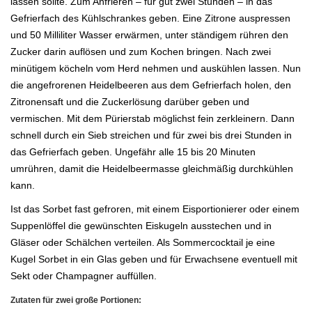
lassen sollte. Zum Anfrieren – für gut zwei Stunden – in das
Gefrierfach des Kühlschrankes geben. Eine Zitrone auspressen
und 50 Milliliter Wasser erwärmen, unter ständigem rühren den
Zucker darin auflösen und zum Kochen bringen. Nach zwei
minütigem köcheln vom Herd nehmen und auskühlen lassen. Nun
die angefrorenen Heidelbeeren aus dem Gefrierfach holen, den
Zitronensaft und die Zuckerlösung darüber geben und
vermischen. Mit dem Pürierstab möglichst fein zerkleinern. Dann
schnell durch ein Sieb streichen und für zwei bis drei Stunden in
das Gefrierfach geben. Ungefähr alle 15 bis 20 Minuten
umrühren, damit die Heidelbeermasse gleichmäßig durchkühlen
kann.
Ist das Sorbet fast gefroren, mit einem Eisportionierer oder einem
Suppenlöffel die gewünschten Eiskugeln ausstechen und in
Gläser oder Schälchen verteilen. Als Sommercocktail je eine
Kugel Sorbet in ein Glas geben und für Erwachsene eventuell mit
Sekt oder Champagner auffüllen.
Zutaten für zwei große Portionen: