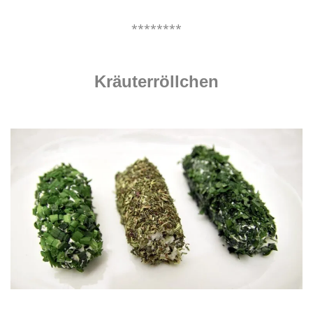
.
********
.
Kräuterröllchen
.
.