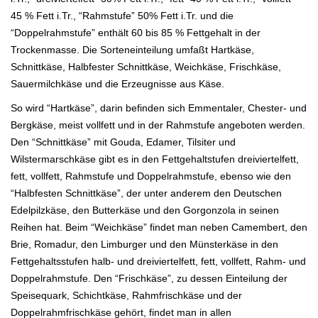
45 %
Fett i.Tr., “Rahmstufe” 50% Fett i.Tr. und die
“Doppelrahmstufe” enthält 60 bis 85 % Fettgehalt in der
Trockenmasse. Die Sorteneinteilung umfaßt Hartkäse,
Schnittkäse, Halbfester Schnittkäse, Weichkäse, Frischkäse,
Sauermilchkäse und die Erzeugnisse aus Käse.
So wird “Hartkäse”, darin befinden sich Emmentaler, Chester- und
Bergkäse, meist vollfett und in der Rahmstufe angeboten werden.
Den “Schnittkäse” mit Gouda,
Edamer, Tilsiter und
Wilstermarschkäse gibt es in den Fettgehaltstufen
dreiviertelfett,
fett, vollfett, Rahmstufe und Doppelrahmstufe, ebenso wie den
“Halbfesten Schnittkäse”, der unter anderem den Deutschen
Edelpilzkäse, den
Butterkäse und den Gorgonzola in seinen
Reihen hat. Beim “Weichkäse” findet man neben Camembert, den
Brie, Romadur, den Limburger und den
Münsterkäse in den
Fettgehaltsstufen halb- und dreiviertelfett, fett, vollfett, Rahm- und
Doppelrahmstufe. Den “Frischkäse”, zu dessen Einteilung der
Speisequark, Schichtkäse, Rahmfrischkäse und der
Doppelrahmfrischkäse gehört, findet
man in allen