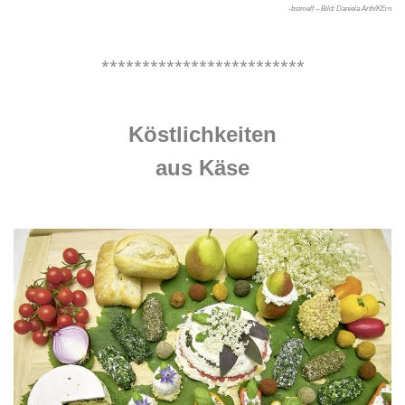
-bstmelf – Bild: Daniela Arth/KErn
.
*************************
.
Köstlichkeiten
aus Käse
.