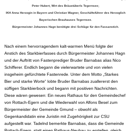
Peter Hubert, Wirt des Bräustüberls Tegernsee;
IKH Anna Herzogin in Bayern
und Christian Wagner, Geschäftsführer des
Herzoglich
Bayerischen Brauhauses Tegernsee
.
Bürgermeister Johannes Hagn benötigte drei Schläge für den Fassanstich.
.
Nach einem hervorragendem kalt-warmen Menü folgte der
Anstich des Starkbierfasses durch Bürgermeister Johannes Hagn
und der Auftritt von
Fastenprediger Bruder Barnabas alias Nico
Schifferer. Endlich begann die vielerwartete und von vielen
insgeheim gefürchtete
Fastenrede. Unter dem Motto „Starkes
Bier und starke Worte“ lobte Bruder Barnabas zuallererst den
süffigen
Starkbierbock und begann mit positiven Nachrichten.
Diese wären gewesen: Ein neues Rathaus für den Gemeindechef
von
Rottach-Egern und die Wiederwahl von Alfons Besel zum
Bürgermeister der Gemeinde Gmund – obwohl als
Gegenkandidatin
eine Juristin mit Zugehörigkeit zur CSU
aufgestellt war.
Tadelnd bemerkte Barnabas, dass die Gemeinde
Rottach-Egern, statt einen Rathaus-Neubau zu erstellen, gleich