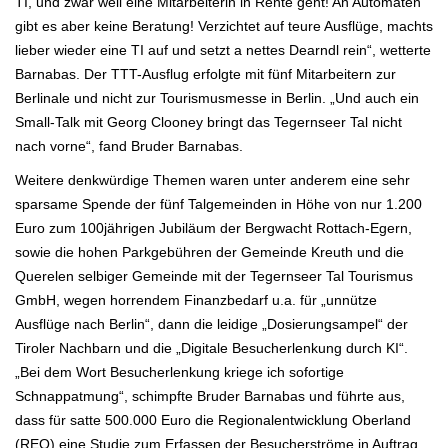
TI, und zwar weil eine Mitarbeiterin in Rente geht! An
Automaten
gibt es aber keine Beratung! Verzichtet auf teure Ausflüge, machts
lieber wieder eine TI auf und setzt a nettes Dearndl rein“,
wetterte
Barnabas. Der TTT-Ausflug erfolgte mit fünf Mitarbeitern zur
Berlinale
und nicht zur Tourismusmesse in Berlin. „Und auch ein
Small-Talk mit Georg Clooney bringt das Tegernseer Tal nicht
nach vorne“, fand Bruder
Barnabas.
Weitere denkwürdige Themen waren unter anderem eine sehr
sparsame Spende der fünf Talgemeinden in Höhe von nur 1.200
Euro
zum 100jährigen Jubiläum der Bergwacht Rottach-Egern,
sowie die hohen Parkgebühren der Gemeinde Kreuth und
die
Querelen selbiger Gemeinde mit der Tegernseer Tal Tourismus
GmbH, wegen horrendem Finanzbedarf u.a. für „unnütze
Ausflüge
nach Berlin“, dann die leidige „Dosierungsampel“ der
Tiroler Nachbarn und die „Digitale Besucherlenkung durch KI“.
„Bei dem
Wort Besucherlenkung kriege ich sofortige
Schnappatmung“, schimpfte Bruder Barnabas und führte aus,
dass für satte 500.000 Euro die Regionalentwicklung Oberland
(REO) eine Studie zum Erfassen der
Besucherströme in Auftrag