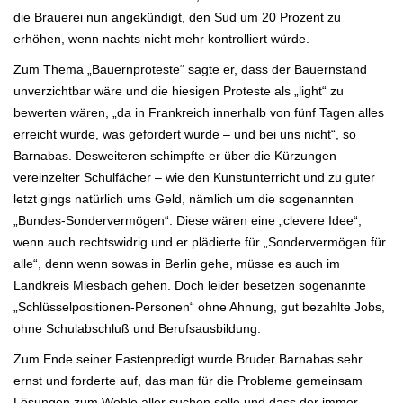
die Brauerei nun angekündigt, den Sud um 20 Prozent zu
erhöhen, wenn nachts nicht mehr kontrolliert würde.
Zum Thema „Bauernproteste“ sagte er, dass der Bauernstand
unverzichtbar wäre und die hiesigen Proteste als „light“
zu
bewerten wären, „da in Frankreich innerhalb von fünf Tagen alles
erreicht wurde, was gefordert wurde – und bei uns
nicht“, so
Barnabas. Desweiteren schimpfte er über die Kürzungen
vereinzelter Schulfächer – wie den Kunstunterricht und zu guter
letzt gings
natürlich ums Geld, nämlich um die sogenannten
„Bundes-Sondervermögen“. Diese wären eine „clevere Idee“,
wenn auch rechtswidrig und er plädierte für „
Sondervermögen für
alle“, denn wenn sowas in Berlin gehe, müsse es auch im
Landkreis Miesbach gehen. Doch leider besetzen sogenannte
„
Schlüsselpositionen-Personen“ ohne Ahnung, gut bezahlte Jobs,
ohne Schulabschluß und Berufsausbildung.
Zum Ende seiner Fastenpredigt wurde Bruder Barnabas sehr
ernst und forderte auf, das man für die Probleme gemeinsam
Lösungen zum Wohle
aller suchen solle und dass der immer