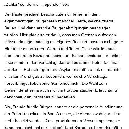
„Zahler“ sondern ein „Spender“ sei.
Der Fastenprediger beschäftigte sich ferner mit dem
eigenmächtigen Baugebaren mancher Leute, welche zuerst
Bauen und dann erst die Baugenehmigungen beantragen
würden.
Hier plädierte er dafür, dass man Grenzen aufzeigen
müsse, da
eigenmächtig ein eigenes Recht zu basteln nicht gehe.
Hier fehle es an klaren Worten und Taten. Diese würden auch
dem Landrat in Bezug
auf seine Landratsamtsmitarbeiter fehlen.
Insbesondere den Vorschlag, das weltbekannte Hotel Bachmair
am See in Rottach-Egern als „Asylunterkunft“ zu nutzen, nannte
er „
skurril“ und gab zu bedenken, wer solche Vorschläge
hervorbringe, liebe seine Gemeinde nicht. Die Wahl zum
Gemeinderat sei ja
auch nicht mit „automatischer Erleuchtung“
gekoppelt, gab Barnabas zu bedenken.
Als „Freude für die Bürger“ nannte er die personelle Ausdünnung
der Polizeiinspektion in Bad Wiessee, die Abends wohl gar nicht
mehr besetzt werde. „Diese praxisfremden Verwaltungshengste
kann man nicht mal derblecken“, fand Barnabas.
Immerhin hätte