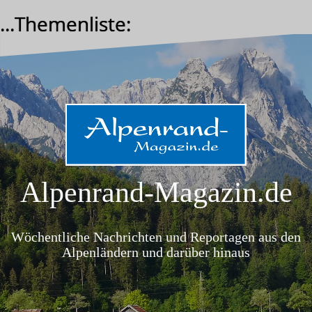
Zum
...Themenliste:
Inhalt
springen
Alpenrand-Magazin.de
Wöchentliche Nachrichten und Reportagen aus den
Alpenländern und darüber hinaus