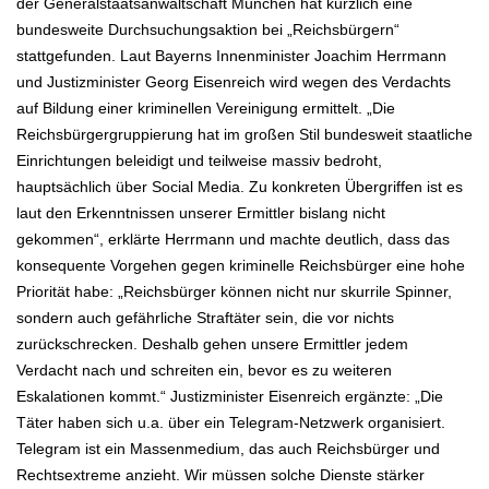
der Generalstaatsanwaltschaft München hat kürzlich eine
bundesweite Durchsuchungsaktion bei „Reichsbürgern“
stattgefunden. Laut Bayerns Innenminister Joachim Herrmann
und Justizminister Georg Eisenreich wird wegen des Verdachts
auf Bildung einer kriminellen Vereinigung ermittelt. „Die
Reichsbürgergruppierung hat im großen Stil bundesweit staatliche
Einrichtungen beleidigt und teilweise massiv bedroht,
hauptsächlich über Social Media. Zu konkreten Übergriffen ist es
laut den Erkenntnissen unserer Ermittler bislang nicht
gekommen“, erklärte Herrmann und machte deutlich, dass das
konsequente Vorgehen gegen kriminelle Reichsbürger eine hohe
Priorität habe: „Reichsbürger können nicht nur skurrile Spinner,
sondern auch gefährliche Straftäter sein, die vor nichts
zurückschrecken. Deshalb gehen unsere Ermittler jedem
Verdacht nach und schreiten ein, bevor es zu weiteren
Eskalationen kommt.“ Justizminister Eisenreich ergänzte: „Die
Täter haben sich u.a. über ein Telegram-Netzwerk organisiert.
Telegram ist ein Massenmedium, das auch Reichsbürger und
Rechtsextreme anzieht. Wir müssen solche Dienste stärker