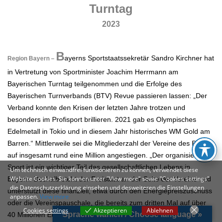
Turntag
2023
.
B
ayerns Sportstaatssekretär Sandro Kirchner hat
Region Bayern –
in Vertretung von Sportminister Joachim Herrmann am
Bayerischen Turntag teilgenommen und die Erfolge des
Bayerischen Turnverbands (BTV) Revue passieren lassen: „Der
Verband konnte den Krisen der letzten Jahre trotzen und
besonders im Profisport brillieren. 2021 gab es Olympisches
Edelmetall in Tokio und in diesem Jahr historisches WM Gold am
Barren.“ Mittlerweile sei die Mitgliederzahl der Vereine des BTV
auf insgesamt rund eine Million angestiegen. „Der organisierte
Sport ist ein wichtiger Teil des gesellschaftlichen Lebens in
Um technisch einwandfrei funktionieren zu können, verwendet diese
Website Cookies. Sie können unter "View more" sowie "Cookies settings"
Bayern. Deshalb steht der Freistaat an der Seite der Vereine und
die Datenschutzerklärung einsehen und desweiteren die Einstellungen
unterstützt diese finanziell, etwa durch den Energiepreiszuschuss
anpassen.
View more
oder die Vereinspauschale, die bereits zum dritten Mal auf über
Cookies settings
Akzeptieren
Ablehnen
Sprache wählen / Choose language »
40 Millionen Euro verdoppelt wurde“, erklärte Kirchner. Darüber
Cookies settings