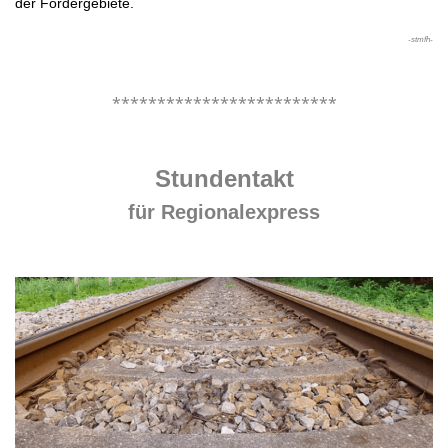
der Fördergebiete.
-stmfh-
.
*************************
.
Stundentakt
für Regionalexpress
.