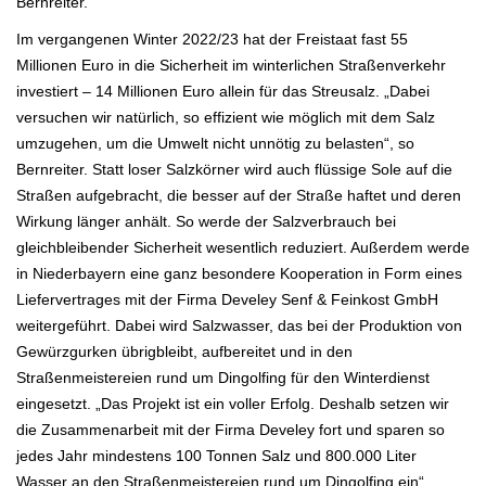
Bernreiter.
Im vergangenen Winter 2022/23 hat der Freistaat fast 55
Millionen Euro in die Sicherheit im winterlichen Straßenverkehr
investiert – 14 Millionen Euro allein für das Streusalz. „Dabei
versuchen wir natürlich, so effizient wie möglich mit dem Salz
umzugehen, um die Umwelt nicht unnötig zu belasten“, so
Bernreiter. Statt loser Salzkörner wird auch flüssige Sole auf die
Straßen aufgebracht, die besser auf der Straße haftet und deren
Wirkung länger anhält. So werde der Salzverbrauch bei
gleichbleibender Sicherheit wesentlich reduziert. Außerdem werde
in Niederbayern eine ganz besondere Kooperation in Form eines
Liefervertrages mit der Firma Develey Senf & Feinkost GmbH
weitergeführt. Dabei wird Salzwasser, das bei der Produktion von
Gewürzgurken übrigbleibt, aufbereitet und in den
Straßenmeistereien rund um Dingolfing für den Winterdienst
eingesetzt. „Das Projekt ist ein voller Erfolg. Deshalb setzen wir
die Zusammenarbeit mit der Firma Develey fort und sparen so
jedes Jahr mindestens 100 Tonnen Salz und 800.000 Liter
Wasser an den Straßenmeistereien rund um Dingolfing ein“,