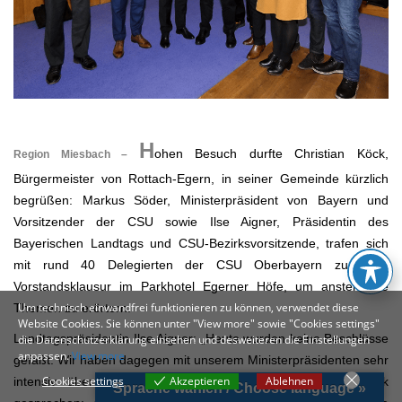
.
H
ohen Besuch durfte Christian Köck,
Region Miesbach –
Bürgermeister von Rottach-Egern, in seiner Gemeinde kürzlich
begrüßen: Markus Söder, Ministerpräsident von Bayern und
Vorsitzender der CSU sowie Ilse Aigner, Präsidentin des
Bayerischen Landtags und CSU-Bezirksvorsitzende, trafen sich
mit rund 40 Delegierten der CSU Oberbayern zu einer
Vorstandsklausur im Parkhotel Egerner Höfe, um anstehende
Um technisch einwandfrei funktionieren zu können, verwendet diese
Themen zu erörtern.
Website Cookies. Sie können unter "View more" sowie "Cookies settings"
Landtagspräsidentin Ilse Aigner: „Heute wurden keine Beschlüsse
die Datenschutzerklärung einsehen und desweiteren die Einstellungen
anpassen.
View more
gefaßt. Wir haben dagegen mit unserem Ministerpräsidenten sehr
Cookies settings
Akzeptieren
Ablehnen
intensiv über die gesamte Bandbreite der aktuellen Politik
Sprache wählen / Choose language »
Cookies settings