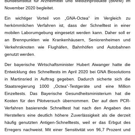
Bundesinstitut für Arzneimittel und Medizinprodukte (BfArM) im
November 2020 begleitet.
Ein wichtiger Vorteil von „GNA-Octea“ im Vergleich zu
herkömmlichen Verfahren ist, dass der Schnelltest in einer
mobilen Laborumgebung eingesetzt werden kann. Daher soll er
an Brennpunkten wie Krankenhäusern, Seniorenheimen und
Verkehrsknoten wie Flughäfen, Bahnhöfen und Autobahnen
genutzt werden.
Der bayerische Wirtschaftsminister Hubert Aiwanger hatte die
Entwicklung des Schnelltests im April 2020 bei GNA Biosolutions
in Martinsried in Auftrag gegeben. Dadurch sicherte sich die
Staatsregierung 1000 „Octea“-Testgeräte und eine Million
Einzeltests. Das Bayerische Gesundheitsministerium hat die
Kosten für den Pilotversuch übernommen. Der auf dem PCR-
Verfahren basierende Schnelltest hat nach den Angaben des
Herstellers eine deutlich höhere Zuverlässigkeit als die derzeit
häufig genutzten Antigen-Schnelltests, weil er das Erbgut des
Erregers nachweist. Mit einer Sensitivität von 96,7 Prozent und