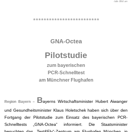
-labt- Bild: am
.
*************************
.
GNA-Octea
Pilotstudie
zum bayerischen
PCR-Schnelltest
am Münchner Flughafen
.
B
ayerns Wirtschaftsminister Hubert Aiwanger
Region Bayern –
und Gesundheitsminister Klaus Holetschek haben sich über den
Fortgang der Pilotstudie zum Einsatz des bayerischen PCR-
Schnelltests „GNA-Octea“ informiert. Die Staatsminister
besuchten das „Test&Fly“-Zentrum am Flughafen München, in