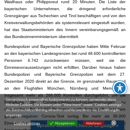
Waidhaus oder Philippsreut rund 20 Minuten. Die Liste der
bayerischen Unternehmen, die dringend erforderliche
Grenzgänger aus Tschechien und Tirol beschäftigen und von den
Kreisverwaltungsbehörden als systemrelevant eingestuft wurden,
hat das Staatsministerium des Innern vereinbarungsgemäß an
das Bundesinnenministerium übermittelt.
Bundespolizei und Bayerische Grenzpolizei haben Mitte Februar
an den bayerischen Landesgrenzen bei rund 48.600 kontrollierten
Personen 6.742 zurückweisen müssen, weil sie die
Einreisevoraussetzungen nicht erfüllten. Darüber hinaus haben
Bundespolizei und Bayerische Grenzpolizei seit dem 27.
Dezember 2020 direkt an der Grenze, im grenznahen Raum und
an den Flughäfen München, Nürnberg und Memmingen
insgesamt mehr als 266.000 Kontrollen durchgeführt, um die
Um technisch einwandfrei funktionieren zu können, verwendet diese
Einhaltung der Corona-Infektionsschutzbestimmungen zu
Website Cookies. Sie können unter "View more" sowie "Cookies settings"
überwachen. Bei 17.307 Personen wurde festgestellt, dass kein
die Datenschutzerklärung einsehen und desweiteren die Einstellungen
anpassen.
View more
gültiger negativer Corona-Test vorlag. Bei mehr als 36.000
Cookies settings
Akzeptieren
Ablehnen
Einreisenden erfolgte eine Meldung an die zuständige
Sprache wählen / Choose language »
Cookies settings