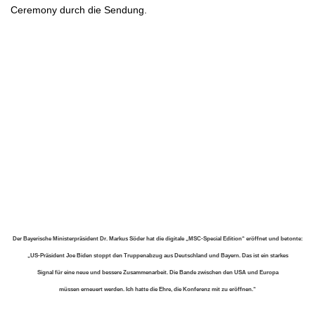
Ceremony durch die Sendung.
.
Der Bayerische Ministerpräsident Dr. Markus Söder hat die digitale „MSC-Special Edition“ eröffnet und betonte:
„US-Präsident Joe Biden stoppt den Truppenabzug aus Deutschland und Bayern. Das ist ein starkes
Signal für eine neue und bessere Zusammenarbeit. Die Bande zwischen den USA und Europa
müssen erneuert werden. Ich hatte die Ehre, die Konferenz mit zu eröffnen.“
.