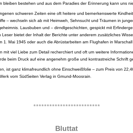
en bleiben bestehen und aus dem Paradies der Erinnerung kann uns nie
gangenen schweren Zeiten eine oft heitere und bemerkenswerte Kindheit
griffe – wechseln sich ab mit Heimweh, Sehnsucht und Träumen in jung
geheimnis. Lausbuben und – dirndlgeschichten, gespickt mit Erfinderg
eser bietet der Inhalt der Berichte unter anderem zusätzliches Wissen
1. Mai 1945 oder auch die Abrüstarbeiten am Flughafen in Marschall 
 mit viel Liebe zum Detail recherchiert und oft um weitere Informati
wurde beim Druck auf eine angenehm große und kontrastreiche Schrift g
, ist ganz klimafreundlich ohne Einschweißfolie – zum Preis von 22,4
s Werk vom SüdSeiten Verlag in Gmund-Moosrain.
.
*************************
.
Bluttat