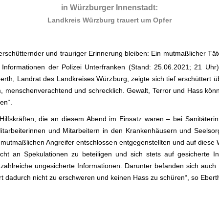
in Würzburger Innenstadt:
Landkreis Würzburg trauert um Opfer
 erschütternder und trauriger Erinnerung bleiben: Ein mutmaßlicher Tä
Informationen der Polizei Unterfranken (Stand: 25.06.2021; 21 Uhr
th, Landrat des Landkreises Würzburg, zeigte sich tief erschüttert üb
am, menschenverachtend und schrecklich. Gewalt, Terror und Hass kön
en“.
Hilfskräften, die an diesem Abend im Einsatz waren – bei Sanitäter
 Mitarbeiterinnen und Mitarbeitern in den Krankenhäusern und Seelso
m mutmaßlichen Angreifer entschlossen entgegenstellten und auf diese
icht an Spekulationen zu beteiligen und sich stets auf gesicherte 
zahlreiche ungesicherte Informationen. Darunter befanden sich auch B
or Ort dadurch nicht zu erschweren und keinen Hass zu schüren“, so Ebert
.