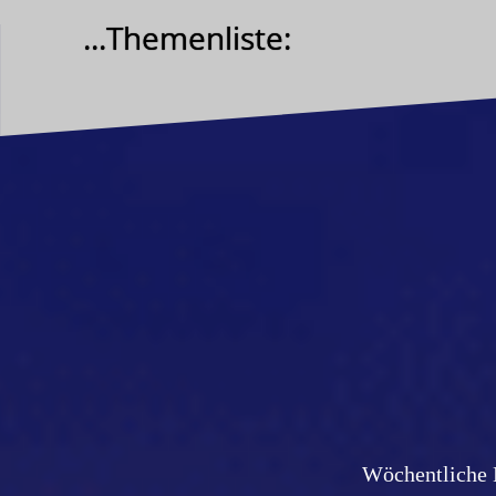
Zum
...Themenliste:
Inhalt
springen
Wöchentliche 