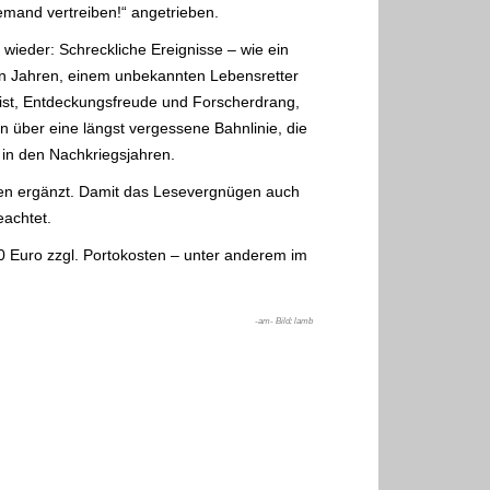
mand vertreiben!“ angetrieben.
 wieder: Schreckliche Ereignisse – wie ein
en Jahren, einem unbekannten Lebensretter
eist, Entdeckungsfreude und Forscherdrang,
 über eine längst vergessene Bahnlinie, die
in den Nachkriegsjahren.
onen ergänzt. Damit das Lesevergnügen auch
eachtet.
0 Euro zzgl. Portokosten – unter anderem im
-am- Bild: lamb