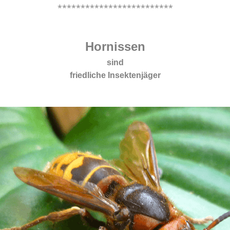
*************************
.
Hornissen
sind
friedliche Insektenjäger
.