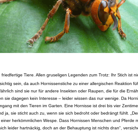
.
 friedfertige Tiere. Allen gruseligen Legenden zum Trotz: Ihr Stich ist ni
ichtig sein, da auch Hornissenstiche zu einer allergischen Reaktion 
ährlich sind sie nur für andere Insekten oder Raupen, die für die Er
 sie dagegen kein Interesse – leider wissen das nur wenige. Da Horni
ang mit den Tieren im Garten. Eine Hornisse ist drei bis vier Zentime
ja, sie sticht auch zu, wenn sie sich bedroht oder bedrängt fühlt. „Der 
r einer herkömmlichen Wespe. Dass Hornissen Menschen und Pferde mit
 sich leider hartnäckig, doch an der Behauptung ist nichts dran“, vers