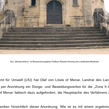
Das „Wasserschloss“ im Wasserschutzgebiet Thalham-Reisach-Gotzing des Landkreises Miesbach
.
mt für Umwelt (LfU) hat Olaf von Löwis of Menar, Landrat des Lan
“ per Anordnung ein Dünge- und Beweidungsverbot für die „Zone II
 of Menar faktisch dazu aufgefordert, die Hauptsache des Verfahren
ken hinsichtlich dieser Anordnung: Wie ist es mit einem ergebnis