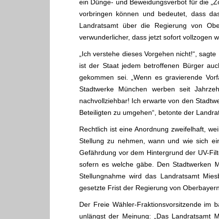
ein Dünge- und Beweidungsverbot für die „Zo
vorbringen können und bedeutet, dass das
Landratsamt über die Regierung von Obe
verwunderlicher, dass jetzt sofort vollzoge
„Ich verstehe dieses Vorgehen nicht!“, sagte
ist der Staat jedem betroffenen Bürger au
gekommen sei. „Wenn es gravierende Vorfä
Stadtwerke München werben seit Jahrzeh
nachvollziehbar! Ich erwarte von den Stadtwe
Beteiligten zu umgehen“, betonte der Landrat
Rechtlich ist eine Anordnung zweifelhaft, we
Stellung zu nehmen, wann und wie sich ei
Gefährdung vor dem Hintergrund der UV-Filte
sofern es welche gäbe. Den Stadtwerken 
Stellungnahme wird das Landratsamt Miesb
gesetzte Frist der Regierung von Oberbayern,
Der Freie Wähler-Fraktionsvorsitzende im 
unlängst der Meinung: „Das Landratsamt M