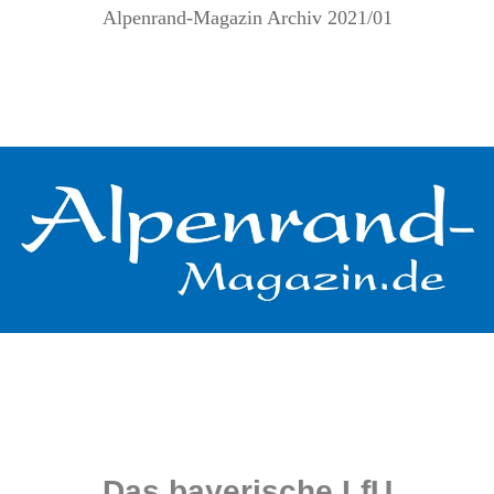
Alpenrand-Magazin Archiv 2021/01
.
.
.
.
.
Das bayerische LfU