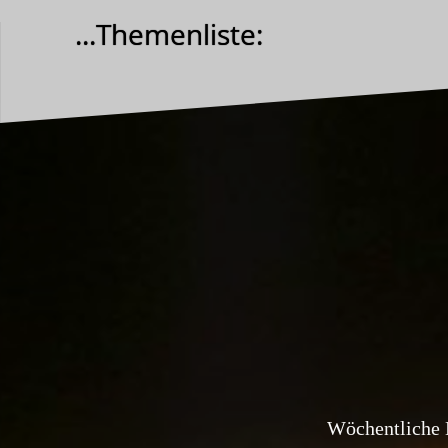
Zum
...Themenliste:
Inhalt
springen
Wöchentliche 