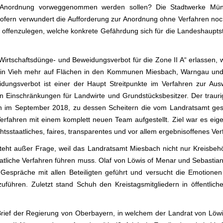
 Anordnung vorweggenommen werden sollen? Die Stadtwerke Mün
ofern verwundert die Aufforderung zur Anordnung ohne Verfahren noc
offenzulegen, welche konkrete Gefährdung sich für die Landeshauptstad
Wirtschaftsdünge- und Beweidungsverbot für die Zone II A“ erlassen, 
 kein Vieh mehr auf Flächen in den Kommunen Miesbach, Warngau und
dungsverbot ist einer der Haupt Streitpunkte im Verfahren zur Au
 Einschränkungen für Landwirte und Grundstücksbesitzer. Der trauri
ermin im September 2018, zu dessen Scheitern die vom Landratsamt 
rfahren mit einem komplett neuen Team aufgestellt. Ziel war es eige
chtsstaatliches, faires, transparentes und vor allem ergebnisoffenes Ve
eht außer Frage, weil das Landratsamt Miesbach nicht nur Kreisbeh
atliche Verfahren führen muss. Olaf von Löwis of Menar und Sebastian 
e Gespräche mit allen Beteiligten geführt und versucht die Emoti
zuführen. Zuletzt stand Schuh den Kreistagsmitgliedern in öffentl
rief der Regierung von Oberbayern, in welchem der Landrat von Löwis 