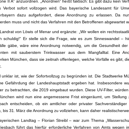
ne II A“ anzuordnen. „Anordnen“ heißt faktisch: Es gibt dazu kein Ve
 Verbot sofort vollzogen wird. Das bayerische Landesamt für Umw
rbayern dazu aufgefordert, diese Anordnung zu erlassen. Da nun
n werden muss und nicht das Verfahren mit den Betroffenen abgewartet 
 Landrat von Löwis of Menar und ergänzte: „Wir wollen ein rechtsstaa
ch schuldig!“ Er stelle sich die Frage, wie es zum Sinneswandel –
lle gäbe, wäre eine Anordnung notwendig, um die Gesundheit der
nten mit sauberstem Trinkwasser aus dem Mangfalltal. Eine Ano
rken München, dass sie zeitnah offenlegen, welche Vorfälle es gibt, die
.
il unklar ist, wie der Sofortvollzug zu begründen ist. Die Stadtwerke M
ne Gefährdung der Landeshauptstadt ergeben hat. Insbesondere w
r zu betrachten, die 2019 eingebaut wurden. Diese UV-Filter, würden
München wird nun eine angemessene Frist eingeräumt, um Stellung
ach entscheiden, ob ein amtlicher oder privater Sachverständiger
 bis 31. März die Anordnung zu vollziehen, kann daher realistischerwe
bayerischen Landtag – Florian Streibl – war zum Thema „Wassersch
iesbach führt das hierfür erforderliche Verfahren von Amts wegen 