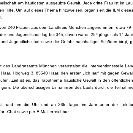
sellschaft am häufigsten ausgeübte Gewalt. Jede dritte Frau ist im La
en Hilfe. Um auf dieses Thema hinzuweisen, organisiert die ILM dieses
t.
von 240 Frauen aus dem Landkreis München angenommen, etwa 79 Pr
nder und Jugendlichen lag bei 345, davon waren 284 jünger als 14 Jah
nd Jugendliche hat sowie die Gefahr nachhaltiger Schäden birgt, g
lt des Landratsamts München veranstaltet die Interventionsstelle 
Haar, Höglweg 3, 85540 Haar, den ersten „Ich lauf mit gegen Gewal
ufen. Ziel ist es, das Tabuthema häusliche Gewalt in den öffentliche
 steigern. Die überschüssigen Einnahmen des Laufs durch die Teilna
 ist rund um die Uhr und an 365 Tagen im Jahr unter der Telef
rt-Chat sowie per E-Mail erreichbar.
.