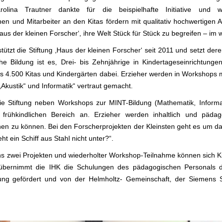
arolina Trautner dankte für die beispielhafte Initiative und 
nnen und Mitarbeiter an den Kitas fördern mit qualitativ hochwertige
us der kleinen Forscher‘, ihre Welt Stück für Stück zu begreifen – im
tzt die Stiftung ‚Haus der kleinen Forscher‘ seit 2011 und setzt de
iche Bildung ist es, Drei- bis Zehnjährige in Kindertageseinrichtung
its 4.500 Kitas und Kindergärten dabei. Erzieher werden in Workshop
„Akustik“ und Informatik“ vertraut gemacht.
die Stiftung neben Workshops zur MINT-Bildung (Mathematik, Informa
 frühkindlichen Bereich an. Erzieher werden inhaltlich und päda
en zu können. Bei den Forscherprojekten der Kleinsten geht es um da
t ein Schiff aus Stahl nicht unter?“.
s zwei Projekten und wiederholter Workshop-Teilnahme können sich Kit
 übernimmt die IHK die Schulungen des pädagogischen Personals d
ung gefördert und von der Helmholtz- Gemeinschaft, der Siemens St
.