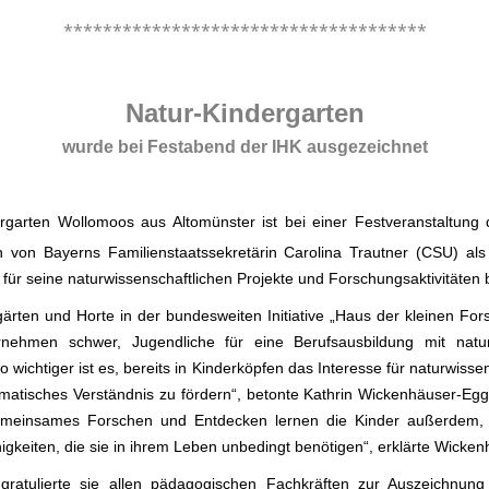
*************************************
.
Natur-Kindergarten
wurde bei Festabend der IHK ausgezeichnet
ergarten Wollomoos aus Altomünster ist bei einer Festveranstaltu
 von Bayerns Familienstaatssekretärin Carolina Trautner (CSU) als
 für seine naturwissenschaftlichen Projekte und Forschungsaktivitäten 
rten und Horte in der bundesweiten Initiative „Haus der kleinen Forsche
ernehmen schwer, Jugendliche für eine Berufsausbildung mit natu
wichtiger ist es, bereits in Kinderköpfen das Interesse für naturwis
matisches Verständnis zu fördern“, betonte Kathrin Wickenhäuser-Egg
meinsames Forschen und Entdecken lernen die Kinder außerdem, w
gkeiten, die sie in ihrem Leben unbedingt benötigen“, erklärte Wicken
gratulierte sie allen pädagogischen Fachkräften zur Auszeichnun