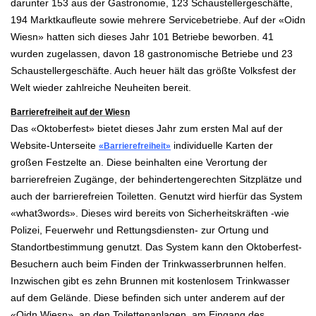
darunter 153 aus der Gastronomie, 123 Schaustellergeschäfte,
194 Marktkaufleute sowie mehrere Servicebetriebe. Auf der «Oidn
Wiesn» hatten sich dieses Jahr 101 Betriebe beworben. 41
wurden zugelassen, davon 18 gastronomische Betriebe und 23
Schaustellergeschäfte. Auch heuer hält das größte Volksfest der
Welt wieder zahlreiche Neuheiten bereit.
Barrierefreiheit auf der Wiesn
Das «Oktoberfest» bietet dieses Jahr zum ersten Mal auf der
Website-Unterseite
individuelle Karten der
«Barrierefreiheit»
großen Festzelte an. Diese beinhalten eine Verortung der
barrierefreien Zugänge, der behindertengerechten Sitzplätze und
auch der barrierefreien Toiletten. Genutzt wird hierfür das System
«what3words». Dieses wird bereits von Sicherheitskräften -wie
Polizei, Feuerwehr und Rettungsdiensten- zur Ortung und
Standortbestimmung genutzt. Das System kann den Oktoberfest-
Besuchern auch beim Finden der Trinkwasserbrunnen helfen.
Inzwischen gibt es zehn Brunnen mit kostenlosem Trinkwasser
auf dem Gelände. Diese befinden sich unter anderem auf der
«Oidn Wiesn», an den Toilettenanlagen, am Eingang des