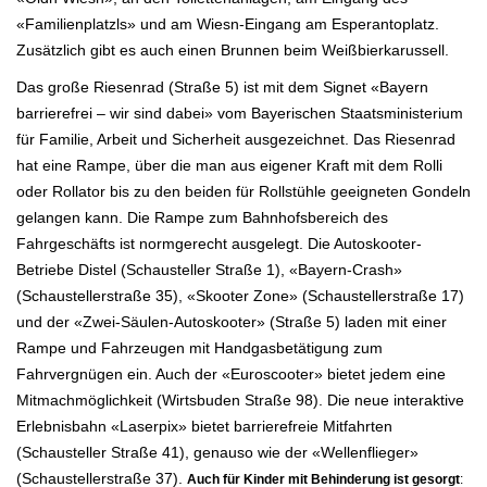
«Familienplatzls» und am Wiesn-Eingang am Esperantoplatz.
Zusätzlich gibt es auch einen Brunnen beim Weißbierkarussell.
Das große Riesenrad (Straße 5) ist mit dem Signet «Bayern
barrierefrei – wir sind dabei» vom Bayerischen Staatsministerium
für Familie, Arbeit und Sicherheit ausgezeichnet. Das Riesenrad
hat eine Rampe, über die man aus eigener Kraft mit dem Rolli
oder Rollator bis zu den beiden für Rollstühle geeigneten Gondeln
gelangen kann. Die Rampe zum Bahnhofsbereich des
Fahrgeschäfts ist normgerecht ausgelegt. Die Autoskooter-
Betriebe Distel (Schausteller Straße 1), «Bayern-Crash»
(Schaustellerstraße 35), «Skooter Zone» (Schaustellerstraße 17)
und der «Zwei-Säulen-Autoskooter» (Straße 5) laden mit einer
Rampe und Fahrzeugen mit Handgasbetätigung zum
Fahrvergnügen ein. Auch der «Euroscooter» bietet jedem eine
Mitmachmöglichkeit (Wirtsbuden Straße 98).
Die neue interaktive
Erlebnisbahn «Laserpix» bietet barrierefreie Mitfahrten
(Schausteller Straße 41), genauso wie der «Wellenflieger»
(Schaustellerstraße 37).
Auch für Kinder mit Behinderung ist gesorgt
: