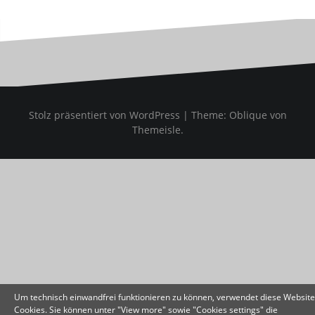
Stolz präsentiert von WordPress
|
Theme:
Oblique
von
Themeisle.
Um technisch einwandfrei funktionieren zu können, verwendet diese Website
Cookies. Sie können unter "View more" sowie "Cookies settings" die