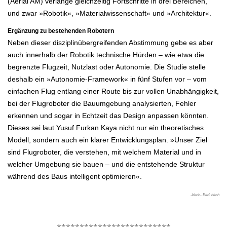
(Aerial AM) verlange gleichzeitig Fortschritte in drei Bereichen,
und zwar »Robotik«, »Materialwissenschaft« und »Architektur«.
Ergänzung zu bestehenden Robotern
Neben dieser disziplinübergreifenden Abstimmung gebe es aber
auch innerhalb der Robotik technische Hürden – wie etwa die
begrenzte Flugzeit, Nutzlast oder Autonomie. Die Studie stelle
deshalb ein »Autonomie-Framework« in fünf Stufen vor – vom
einfachen Flug entlang einer Route bis zur vollen Unabhängigkeit,
bei der Flugroboter die Bauumgebung analysierten, Fehler
erkennen und sogar in Echtzeit das Design anpassen könnten.
Dieses sei laut Yusuf Furkan Kaya nicht nur ein theoretisches
Modell, sondern auch ein klarer Entwicklungsplan. »Unser Ziel
sind Flugroboter, die verstehen, mit welchem Material und in
welcher Umgebung sie bauen – und die entstehende Struktur
während des Baus intelligent optimieren«.
-bkch- Bild: bkch
.