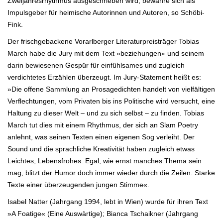
Zweijahresrhythmus ausgeschrieben wird, bewähre sich als
Impulsgeber für heimische Autorinnen und Autoren, so Schöbi-
Fink.
Der frischgebackene Vorarlberger Literaturpreisträger Tobias
March habe die Jury mit dem Text »beziehungen« und seinem
darin bewiesenen Gespür für einfühlsames und zugleich
verdichtetes Erzählen überzeugt. Im Jury-Statement heißt es:
»Die offene Sammlung an Prosagedichten handelt von vielfältigen
Verflechtungen, vom Privaten bis ins Politische wird versucht, eine
Haltung zu dieser Welt – und zu sich selbst – zu finden. Tobias
March tut dies mit einem Rhythmus, der sich an Slam Poetry
anlehnt, was seinen Texten einen eigenen Sog verleiht. Der
Sound und die sprachliche Kreativität haben zugleich etwas
Leichtes, Lebensfrohes. Egal, wie ernst manches Thema sein
mag, blitzt der Humor doch immer wieder durch die Zeilen. Starke
Texte einer überzeugenden jungen Stimme«.
Isabel Natter (Jahrgang 1994, lebt in Wien) wurde für ihren Text
»A Foatige« (Eine Auswärtige); Bianca Tschaikner (Jahrgang