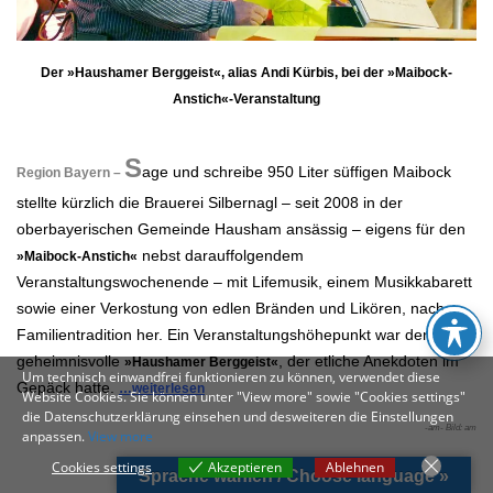
Der »Haushamer Berggeist«, alias Andi Kürbis, bei der »Maibock-
Anstich«-Veranstaltung
.
S
age und schreibe 950 Liter süffigen Maibock
Region Bayern –
stellte kürzlich die Brauerei Silbernagl – seit 2008 in der
oberbayerischen Gemeinde Hausham ansässig – eigens für den
nebst darauffolgendem
»Maibock-Anstich«
Veranstaltungswochenende – mit Lifemusik, einem Musikkabarett
sowie einer Verkostung von edlen Bränden und Likören, nach
Familientradition her. Ein Veranstaltungshöhepunkt war der
geheimnisvolle
, der etliche Anekdoten im
»Haushamer Berggeist«
Um technisch einwandfrei funktionieren zu können, verwendet diese
Gepäck hatte.
…weiterlesen
Website Cookies. Sie können unter "View more" sowie "Cookies settings"
die Datenschutzerklärung einsehen und desweiteren die Einstellungen
-am- Bild: am
anpassen.
View more
.
Cookies settings
Akzeptieren
Ablehnen
Sprache wählen / Choose language »
Cookies settings