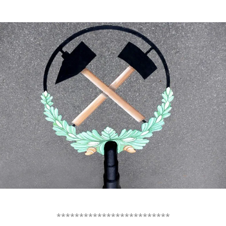
.
.
*************************