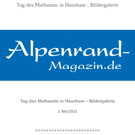
Tag des Maibaums in Hausham : Bildergalerie
.
.
Tag
des
Maibaums in Hausham – Bildergalerie
1. Mai 2023
.
************************