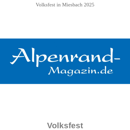
Volksfest in Miesbach 2025
.
.
.
.
.
Volksfest