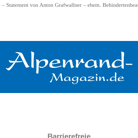
le – Statement von Anton Grafwallner – ehem. Behindertenbea
.
.
.
.
.
Barrierefreie