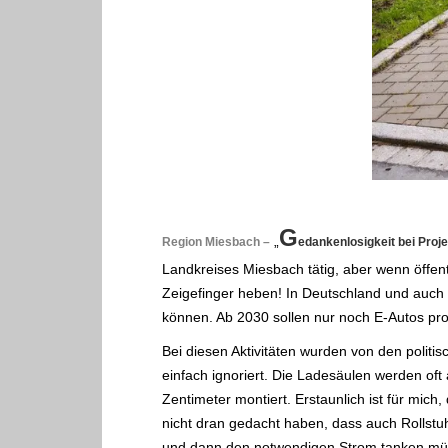
.
G
„
Region Miesbach –
edankenlosigkeit bei Pro
Landkreises Miesbach tätig, aber wenn öffentl
Zeigefinger heben! In Deutschland und auch 
können. Ab 2030 sollen nur noch E-Autos pro
Bei diesen Aktivitäten wurden von den politi
einfach ignoriert. Die Ladesäulen werden oft
Zentimeter montiert. Erstaunlich ist für mi
nicht dran gedacht haben, dass auch Rollstu
und dann den notwendigen Strom tanken mü