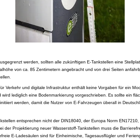
.
usgegrenzt werden, sollten alle zukünftigen E-Tankstellen eine Stellpl
lhöhe von ca. 85 Zentimetern angebracht und von drei Seiten anfahrba
ellen.
für Verkehr und digitale Infrastruktur enthält keine Vorgaben für ein 
d wird lediglich eine Bodenmarkierung vorgeschrieben. Es sollte ein f
 initiiert werden, damit die Nutzer von E-Fahrzeugen überall in Deutsch
kstellen entsprechen nicht der DIN18040, der Europa Norm EN17210, 
 der Projektierung neuer Wasserstoff-Tankstellen muss die Barrierefre
freie E-Ladesäulen sind für Einheimische, Tagesausflügler und Ferieng