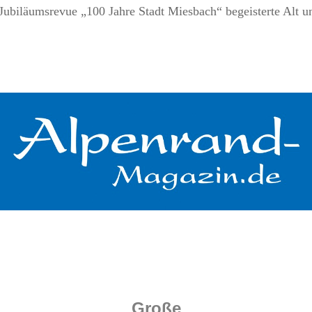
Jubiläumsrevue „100 Jahre Stadt Miesbach“ begeisterte Alt u
.
.
.
.
.
Große