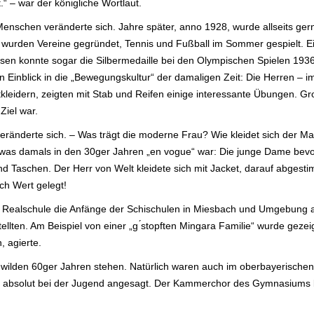
.“ – war der königliche Wortlaut.
 Menschen veränderte sich. Jahre später, anno 1928, wurde allseits gern
s wurden Vereine gegründet, Tennis und Fußball im Sommer gespielt. Ei
sen konnte sogar die Silbermedaille bei den Olympischen Spielen 1936
en Einblick in die „Bewegungskultur“ der damaligen Zeit: Die Herren – 
leidern, zeigten mit Stab und Reifen einige interessante Übungen. Gr
Ziel war.
ränderte sich. – Was trägt die moderne Frau? Wie kleidet sich der Man
 was damals in den 30ger Jahren „en vogue“ war: Die junge Dame bevo
d Taschen. Der Herr von Welt kleidete sich mit Jacket, darauf abges
ch Wert gelegt!
 Realschule die Anfänge der Schischulen in Miesbach und Umgebung au
lten. Am Beispiel von einer „g ́stopften Mingara Familie“ wurde gezei
, agierte.
en wilden 60ger Jahren stehen. Natürlich waren auch im oberbayerischen
“, absolut bei der Jugend angesagt. Der Kammerchor des Gymnasiums b