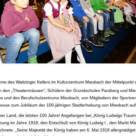
hne des Waitzinger Kellers im Kulturzentrum Miesbach der Mittelpunkt
von den „Theatermäusen“, Schülern der Grundschulen Parsberg und Mi
s und des Berufschulzentrums Miesbach, von Mitgliedern der Sportvere
evue zum Jubiläum der 100-jährigen Stadterhebung von Miesbach auf
cher Land, die letzten 100 Jahre! Angefangen bei „König Ludwigs Traum
bung im Jahre 1918, den Entschluß von König Ludwig I., den Markt Mie
eichnete. „Seine Majestät der König haben am 6. Mai 1918 allergnädigs