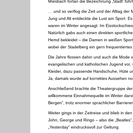
Miesbach fortan die Bezeichnung ‚Stadt‘ führt
… und so verflog die Zeit und der Alltag der
Jung und Alt entdeckte die Lust am Sport. E
waren im Winter angesagt. Im Eisstockschies
Natürlich gabs auch einen direkten sportlich
Hemd bekleidet – die Damen in weißen Sportk
wobei der Stadelberg ein gern frequentiertes 
Die Jahre flossen dahin und auch die Mode ve
evangelischen und katholischen Jugend vor,
Kleider, dazu passende Handschuhe, Hüte un
Ja, damals wurde auf korrektes Aussehen no
Anschließend brachte die Theatergruppe der
willkommene Einnahmequelle im Winter darstel
Bergen“, trotz enormer sprachlicher Barrieren
Weiter gings in der Zeitreise und blieb in d
John, George und Ringo – also die „Beatles
„Yesterday“ eindrucksvoll zur Geltung.