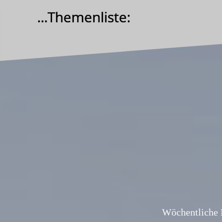
Zum
...Themenliste:
Inhalt
springen
Wöchentliche 