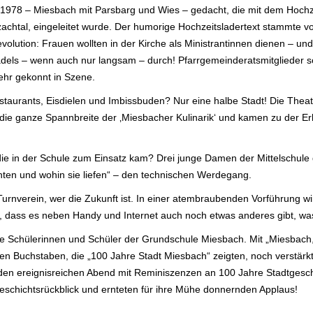
 1978 – Miesbach mit Parsbarg und Wies – gedacht, die mit dem Hoch
tzachtal, eingeleitet wurde. Der humorige Hochzeitsladertext stammte 
olution: Frauen wollten in der Kirche als Ministrantinnen dienen – und
ädels – wenn auch nur langsam – durch! Pfarrgemeinderatsmitglieder s
sehr gekonnt in Szene.
taurants, Eisdielen und Imbissbuden? Nur eine halbe Stadt! Die The
die ganze Spannbreite der ‚Miesbacher Kulinarik‘ und kamen zu der Erk
 die in der Schule zum Einsatz kam? Drei junge Damen der Mittelschu
ernten und wohin sie liefen“ – den technischen Werdegang.
rnverein, wer die Zukunft ist. In einer atembraubenden Vorführung wi
 dass es neben Handy und Internet auch noch etwas anderes gibt, was
e Schülerinnen und Schüler der Grundschule Miesbach. Mit „Miesbach, i
ten Buchstaben, die „100 Jahre Stadt Miesbach“ zeigten, noch verstär
en ereignisreichen Abend mit Reminiszenzen an 100 Jahre Stadtgesch
Geschichtsrückblick und ernteten für ihre Mühe donnernden Applaus!
.