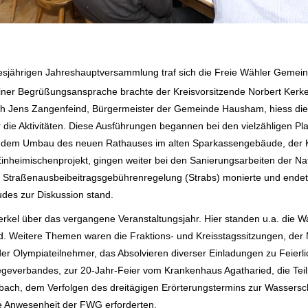
.
iesjährigen Jahreshauptversammlung traf sich die Freie Wähler Gemei
seiner Begrüßungsansprache brachte der
Kreisvorsitzende Norbert Kerke
h Jens Zangenfeind, Bürgermeister der Gemeinde Hausham, hiess di
die Aktivitäten. Diese
Ausführungen begannen bei den vielzähligen Pl
e, dem Umbau des neuen Rathauses im alten Sparkassengebäude, der
inheimischenprojekt, gingen
weiter bei den Sanierungsarbeiten der N
n Straßenausbeibeitragsgebührenregelung (Strabs) monierte und ende
des zur Diskussion stand.
erkel über das vergangene Veranstaltungsjahr
. Hier standen u.a. die W
. Weitere Themen waren die Fraktions- und Kreisstagssitzungen, der
der Olympiateilnehmer, das
Absolvieren diverser Einladungen zu Feierli
egeverbandes, zur 20-Jahr-Feier vom Krankenhaus Agatharied, die Te
bach, dem Verfolgen des
dreitägigen Erörterungstermins zur Wassers
ne Anwesenheit der FWG erforderten.