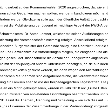
reitungsarbeit zu den Kommunalwahlen 2020
angesprochen, da, wie er 
r nun schon Gedanken machen sollten, wer denn kandidieren möchte, da
ndern werde. Gleichzeitig solle auch der öffentliche
Auftritt überdacht
lem
sei die Mobilisierung der Jugend ein wichtiger Aspekt der FWG-Arbei
Schatzmeisters, Dr. Anton Lentner, welcher mit seinen
Ausführungen bew
tlastung der Vorstandschaft einstimmig erfolgte.
Anschließend erfolgte
nnsecker,
Bürgermeister der Gemeinde Valley, eine Übersicht über die 
end und Familienhilfe die Anforderungen steigen, die
Ausgaben und die 
en geschuldet. Insbesondere die Anzahl der unbegleiteten Jugendlic
e mit der Volljährigkeit andere Unterkünfte
benötigen, da sie aus ihre
ohnmöglichkeiten gesucht werden, die dann wegen den Mietzahlungen
zieherischen Maßnahmen sind Aufgabenbereiche,
die veranwortungsvolle
zung für Familien ebenso wie der heilpädagogischen Tagesstätten. Die 
 an ein Motto geknüpft seien, wurden im Jahr 2018 an:
„Frühe Hilfen
ungen mussten von anbietenden Einrichtungen beantragt werden und
r 2019 sind die Themen
„Trennung und Scheidung – wie sich dies auf Jug
ie „das Erkennen der Zusammenhänge in der Medienbildung“
vorgeseh