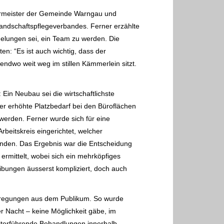
rmeister der Gemeinde Warngau und
Landschaftspflegeverbandes. Ferner
erzählte
elungen sei, ein Team zu werden. Die
n: “Es ist auch wichtig, dass der
rgendwo weit weg im stillen Kämmerlein sitzt.
 Ein Neubau sei die wirtschaftlichste
 der erhöhte Platzbedarf bei den
Büroflächen
erden. Ferner wurde sich für eine
rbeitskreis
eingerichtet, welcher
kunden. Das Ergebnis war die Entscheidung
rmittelt, wobei sich
ein mehrköpfiges
eibungen äusserst kompliziert, doch auch
regungen aus dem Publikum. So wurde
er Nacht – keine Möglichkeit gäbe, im
iterführende Behandlungen innerhalb