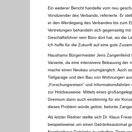
Ein weiterer Bericht handelte vom neu gesc
Vorsitzender des Verbands, referierte. Er stel
er den Werdegang des Verbandes bis zum Eint
Vertretungen behandeln sich
gegenseitig mit
Geschäftsführer sein Büro dort hat, wo di
Ich hoffe für die
Zukunft auf eine gute Zusam
Haushams Bürgermeister Jens Zangenfeind 
Variante, da eine intensivere Bebauung der
mache einen Neubau unumgänglich. Auch solle
Tiefgarage und den Bau von
Wohnungen ausg
„Forschungsreisen“ und Informationsfahrte
zur Holzbauweise. Mittels eines
großangelegt
Gremium dann auch einstimmig für ein Konze
dieses Problem würde gelöst, betonte
Zangen
Als letzter Redner stellte sich Dr. Klaus Fr
beispielsweise um einen Getränkeautomat g
Krankenhaus
Getränke zu erhalten. Dann wu