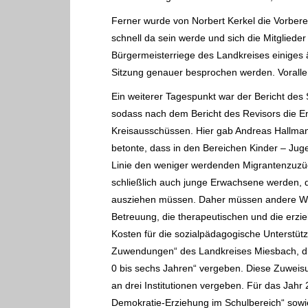
Ferner wurde von Norbert Kerkel die Vorbe
schnell da sein werde und sich die
Mitgliede
Bürgermeisterriege des Landkreises einiges ä
Sitzung genauer besprochen werden. Voral
Ein weiterer Tagespunkt war der Bericht des 
sodass nach dem Bericht des Revisors die
En
Kreisausschüssen. Hier gab Andreas Hallma
betonte, dass in den Bereichen Kinder – Jug
Linie den weniger werdenden
Migrantenzuzüg
schließlich auch junge Erwachsene werden, di
ausziehen müssen. Daher müssen
andere W
Betreuung, die therapeutischen und die er
Kosten für die sozialpädagogische
Unterstüt
Zuwendungen“ des Landkreises Miesbach, die
0 bis sechs Jahren“
vergeben. Diese Zuweis
an drei Institutionen vergeben. Für das Jah
Demokratie-Erziehung im Schulbereich“ sow