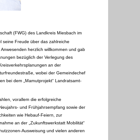
nschaft (FWG) des Landkreis
Miesbach im
l seine Freude über das zahlreiche
e Anwesenden herzlich
willkommen und gab
anungen bezüglich der Verlegung des
Kreisverkehrsplanungen an der
aturfreundestraße, wobei der Gemeindechef
ten bei
dem „Mamutprojekt“ Landratsamt-
ahlen, vorallem die erfolgreiche
 Neujahrs-
und Frühjahrsempfang sowie der
chkeiten wie Hebauf-Feiern, zur
ilnahme an der
„Zukunftswerkstatt Mobilität“
chutzzonen-Ausweisung und vielen anderen