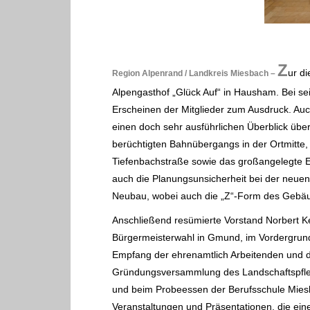
Z
ur d
Region Alpenrand / Landkreis Miesbach –
Alpengasthof „Glück Auf“ in Hausham. Bei 
Erscheinen der Mitglieder zum
Ausdruck.
Auc
einen doch sehr ausführlichen Überblick über 
berüchtigten
Bahnübergangs in der Ortmitt
Tiefenbachstraße sowie das großangelegte E
auch die
Planungsunsicherheit bei der neue
Neubau, wobei auch die „Z“-Form des Gebäu
Anschließend resümierte Vorstand Norbert K
Bürgermeisterwahl
in Gmund, im Vordergrund
Empfang der ehrenamtlich Arbeitenden und 
Gründungsversammlung des
Landschaftspfl
und beim Probeessen der Berufsschule Mies
Veranstaltungen
und Präsentationen, die ei