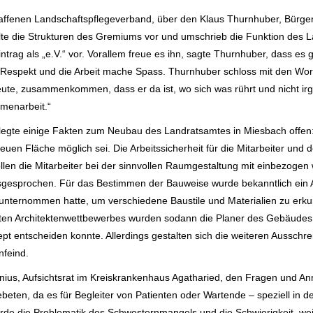
haffenen Landschaftspflegeverband, über den Klaus
Thurnhuber, Bürge
lte
die Strukturen des Gremiums vor und umschrieb die Funktion des 
rag als „e.V.“ vor. Vorallem freue es ihn, sagte
Thurnhuber, dass es g
 Respekt und die Arbeit mache Spass. Thurnhuber schloss mit den Worte
e Leute, zusammenkommen, dass
er da ist, wo sich was rührt und nicht i
menarbeit.“
legte einige Fakten zum Neubau des Landratsamtes in
Miesbach offen:
 neuen
Fläche möglich sei. Die Arbeitssicherheit für die Mitarbeiter und
n die Mitarbeiter bei der sinnvollen
Raumgestaltung mit einbezogen w
esprochen. Für das Bestimmen der Bauweise wurde bekanntlich ein A
n unternommen hatte, um verschiedene
Baustile und Materialien zu er
en Architektenwettbewerbes wurden sodann die Planer des Gebäudes e
pt entscheiden konnte. Allerdings
gestalten sich die weiteren Ausschr
feind.
esenius, Aufsichtsrat im Kreiskrankenhaus Agatharied, den Fragen
und An
ebeten, da es
für Begleiter von Patienten oder Wartende – speziell in d
rde die Problematik des Schwesternmangels und die Schwierigkeit,
we