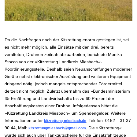
.
Da die Nachfragen nach der Kitzrettung enorm gestiegen ist, sei
es nicht mehr möglich, alle Einsätze mit den drei, bereits
veralteten, Drohnen zeitnah abzuarbeiten, berichtete Monika
Stocco von der »Kitzrettung Landkreis Miesbach«-
Koordinierungsstelle. Deshalb seien Neuanschaffungen
moderner
Geräte nebst elektronischer Ausrüstung und weiterem Equipment
dringend nötig, jedoch mangels entsprechender Fördermittel
derzeit nicht
möglich. Zuletzt übernahm das »Bundesministerium
für Ernährung und Landwirtschaft« bis zu 60 Prozent der
Anschaffungskosten
einer Drohne. Infolgedessen bittet die
»Kitzrettung Landkreis Miesbach« um Spendengelder.
Weitere
Informationen unter
, Telefon: 0152 – 31 37
kitzrettung-miesbach.de
90 44, Mail:
. Die »Kitzrettung«
kitzrettungmiesbach@gmail.com
würde sich auch über Tankgutscheine für die Einsatzfahrzeuge