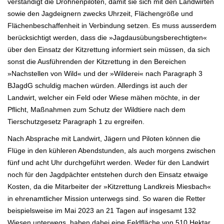
verständigt die Drohnenpiloten, damit sie sich mit den Landwirten
sowie
den Jagdeignern zwecks Uhrzeit, Flächengröße und
Flächenbeschaffenheit in Verbindung setzen. Es muss ausserdem
berücksichtigt werden, dass die »Jagdausübungsberechtigten«
über den Einsatz der Kitzrettung informiert sein müssen, da sich
sonst
die Ausführenden der Kitzrettung in den Bereichen
»Nachstellen von Wild« und der »Wilderei« nach Paragraph 3
BJagdG schuldig
machen würden. Allerdings ist auch der
Landwirt, welcher ein Feld oder Wiese mähen möchte, in der
Pflicht, Maßnahmen zum Schutz der Wildtiere
nach dem
Tierschutzgesetz Paragraph 1 zu ergreifen.
Nach Absprache mit Landwirt, Jägern und Piloten können die
Flüge in den kühleren Abendstunden, als auch morgens zwischen
fünf
und acht Uhr durchgeführt werden. Weder für den Landwirt
noch für den Jagdpächter entstehen durch den Einsatz etwaige
Kosten, da die
Mitarbeiter der »Kitzrettung Landkreis Miesbach«
in ehrenamtlicher Mission unterwegs sind. So waren die Retter
beispielsweise im Mai 2023 an 21 Tagen auf insgesamt 132
Wiesen unterwegs, haben dabei eine Feldfläche von 510 Hektar