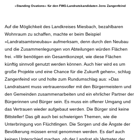
»Standing Ovations«
für den FWG-Landratskandidaten Jens Zangenfeind
.
Auf die Möglichkeit des Landkreises Miesbach, bezahlbaren
Wohnraum zu schaffen, machte er beim Beispiel
»Landratsamtsneubau«
aufmerksam, denn durch den Neubau
und die Zusammenlegungen von Abteilungen würden Flächen
frei. »Wir benötigen ein Gesamtkonzept, wie
diese Flächen
künftig sinnvoll genutzt werden können. Auch hier wird es um
große Projekte und eine Chance für die Zukunft
gehen«, schlug
Zangenfeind vor und holte zum Rundumschlag aus: »Das
Landratsamt muss vertrauensvoller
mit den Bürgermeistern und
den Gemeinden zusammenarbeiten und ein ehrlicher Partner der
Bürgerinnen und Bürger sein. Es muss
ein offener Umgang und
das Vertrauen wieder aufgebaut werden. Die Bürger sind keine
Bittsteller!
Das gilt auch bei schwierigen Themen, wie die
Unterbringung von Flüchtlingen.
Die Sorgen und die Ängste der
Bevölkerung müssen ernst genommen werden. Es darf auch
keinen Unterschied machen, ob der
Landrat als Vertreter der