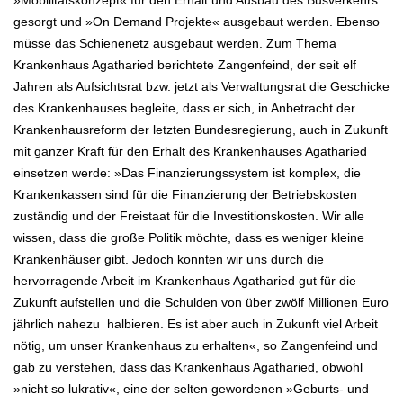
»Mobilitätskonzept« für den Erhalt und Ausbau des Busverkehrs
gesorgt und »On
Demand Projekte« ausgebaut werden. Ebenso
müsse das Schienenetz ausgebaut werden.
Zum Thema
Krankenhaus Agatharied berichtete Zangenfeind, der seit elf
Jahren als Aufsichtsrat bzw. jetzt als Verwaltungsrat die
Geschicke
des Krankenhauses begleite, dass er sich, in Anbetracht der
Krankenhausreform der letzten Bundesregierung, auch in Zukunft
mit ganzer Kraft für den Erhalt des Krankenhauses Agatharied
einsetzen werde: »Das Finanzierungssystem ist komplex, die
Krankenkassen sind
für die Finanzierung der Betriebskosten
zuständig und der Freistaat für die Investitionskosten. Wir alle
wissen, dass die große Politik
möchte, dass es weniger kleine
Krankenhäuser gibt. Jedoch konnten wir uns durch die
hervorragende Arbeit im Krankenhaus Agatharied gut
für die
Zukunft aufstellen und die Schulden von über zwölf Millionen Euro
jährlich nahezu halbieren. Es ist aber
auch in Zukunft viel Arbeit
nötig, um unser Krankenhaus zu erhalten«, so Zangenfeind und
gab zu verstehen, dass das Krankenhaus Agatharied, obwohl
»nicht so
lukrativ«, eine der selten gewordenen »Geburts- und