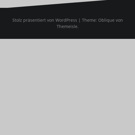
Stolz präsentiert von WordPress
|
Theme:
Oblique
von
Themeisle.