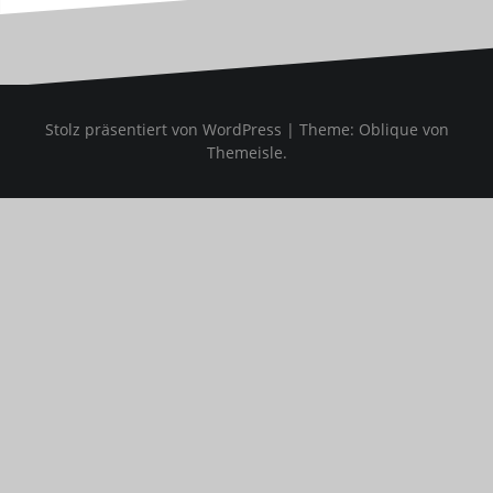
Stolz präsentiert von WordPress
|
Theme:
Oblique
von
Themeisle.