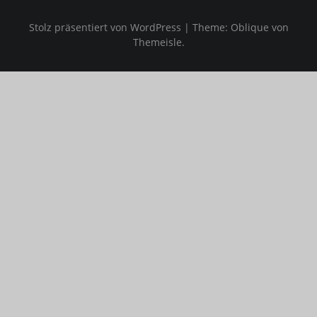
Stolz präsentiert von WordPress
|
Theme:
Oblique
von
Themeisle.