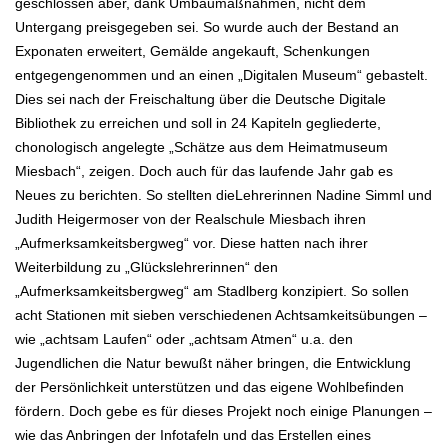
geschlossen aber, dank Umbaumaßnahmen, nicht dem
Untergang preisgegeben sei. So wurde auch der Bestand an
Exponaten erweitert, Gemälde angekauft, Schenkungen
entgegengenommen und an einen „Digitalen Museum“ gebastelt.
Dies sei nach der Freischaltung über die Deutsche Digitale
Bibliothek zu erreichen und soll in 24 Kapiteln gegliederte,
chonologisch angelegte „Schätze aus dem Heimatmuseum
Miesbach“, zeigen. Doch auch für das laufende Jahr gab es
Neues zu berichten. So stellten dieLehrerinnen Nadine Simml und
Judith Heigermoser von der Realschule Miesbach ihren
„Aufmerksamkeitsbergweg“ vor. Diese hatten nach ihrer
Weiterbildung zu „Glückslehrerinnen“ den
„Aufmerksamkeitsbergweg“ am Stadlberg konzipiert. So sollen
acht Stationen mit sieben verschiedenen Achtsamkeitsübungen –
wie „achtsam Laufen“ oder „achtsam Atmen“ u.a. den
Jugendlichen die Natur bewußt näher bringen, die Entwicklung
der Persönlichkeit unterstützen und das eigene Wohlbefinden
fördern. Doch gebe es für dieses Projekt noch einige Planungen –
wie das Anbringen der Infotafeln und das Erstellen eines