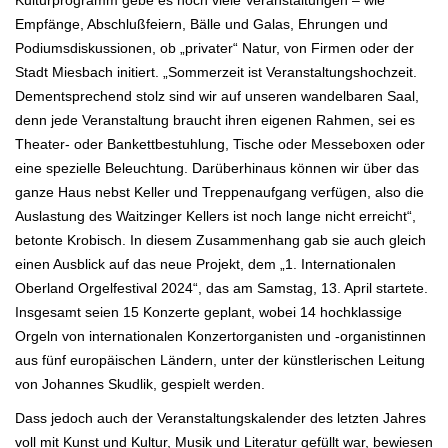
Kulturprogramm gebe es noch viele Veranstaltungen – wie
Empfänge, Abschlußfeiern, Bälle und Galas, Ehrungen und
Podiumsdiskussionen, ob „privater“ Natur, von Firmen oder der
Stadt Miesbach initiert. „Sommerzeit ist Veranstaltungshochzeit.
Dementsprechend stolz sind wir auf unseren wandelbaren Saal,
denn jede Veranstaltung braucht ihren eigenen Rahmen, sei es
Theater- oder Bankettbestuhlung, Tische oder Messeboxen oder
eine spezielle Beleuchtung. Darüberhinaus können wir über das
ganze Haus nebst Keller und Treppenaufgang verfügen, also die
Auslastung des Waitzinger Kellers ist noch lange nicht erreicht“,
betonte Krobisch. In diesem Zusammenhang gab sie auch gleich
einen Ausblick auf das neue Projekt, dem „1. Internationalen
Oberland Orgelfestival 2024“, das am Samstag, 13. April startete.
Insgesamt seien 15 Konzerte geplant, wobei 14 hochklassige
Orgeln von internationalen Konzertorganisten und -organistinnen
aus fünf europäischen Ländern, unter der künstlerischen Leitung
von Johannes Skudlik, gespielt werden.
Dass jedoch auch der Veranstaltungskalender des letzten Jahres
voll mit Kunst und Kultur, Musik und Literatur gefüllt war, bewiesen