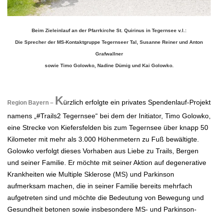
Beim Zieleinlauf an der Pfarrkirche St. Quirinus in Tegernsee v.l.:
Die Sprecher der MS-Kontaktgruppe Tegernseer Tal, Susanne Reiner und Anton
Grafwallner
sowie Timo Golowko, Nadine Dümig und Kai Golowko.
.
K
ürzlich erfolgte ein privates Spendenlauf-Projekt
Region Bayern –
namens „#Trails2 Tegernsee“
bei dem der Initiator, Timo Golowko,
eine Strecke von Kiefersfelden bis zum Tegernsee über knapp
50
Kilometer mit mehr als 3.000 Höhenmetern zu Fuß bewältigte.
Golowko verfolgt dieses
Vorhaben aus Liebe zu Trails, Bergen
und seiner Familie. Er möchte mit seiner Aktion auf
degenerative
Krankheiten wie Multiple Sklerose (MS) und Parkinson
aufmerksam machen, die in
seiner Familie bereits mehrfach
aufgetreten sind und möchte die Bedeutung von Bewegung und
Gesundheit betonen sowie insbesondere MS- und Parkinson-