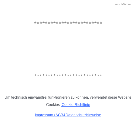
-am- Bilder: am
.
*************************
*************************
.
Um technisch einwandfrei funktionieren zu können, verwendet diese Website
Cookies.
Cookie-Richtlinie
Impressum
/
AGB&Datenschutzhinweise
.