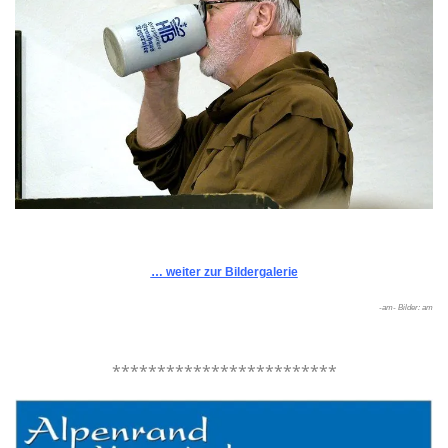
.
… weiter zur Bildergalerie
-am- Bilder: am
.
*************************