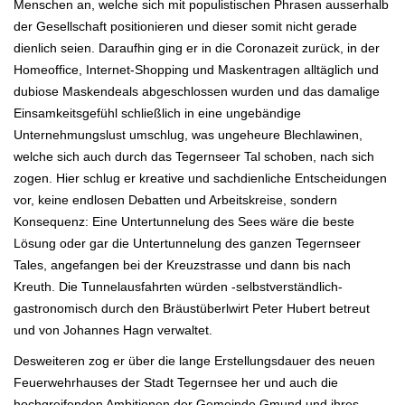
Menschen an, welche sich mit populistischen Phrasen ausserhalb
der Gesellschaft positionieren und dieser somit nicht gerade
dienlich seien. Daraufhin ging er in die Coronazeit zurück, in der
Homeoffice, Internet-Shopping und Maskentragen alltäglich und
dubiose Maskendeals abgeschlossen wurden und das damalige
Einsamkeitsgefühl schließlich in eine ungebändige
Unternehmungslust umschlug, was ungeheure Blechlawinen,
welche sich auch durch das Tegernseer Tal schoben, nach sich
zogen. Hier schlug er kreative und sachdienliche Entscheidungen
vor, keine endlosen Debatten und Arbeitskreise, sondern
Konsequenz: Eine Untertunnelung des Sees wäre die beste
Lösung oder gar die Untertunnelung des ganzen Tegernseer
Tales, angefangen bei der Kreuzstrasse und dann bis nach
Kreuth. Die Tunnelausfahrten würden -selbstverständlich-
gastronomisch durch den Bräustüberlwirt Peter Hubert betreut
und von Johannes Hagn verwaltet.
Desweiteren zog er über die lange Erstellungsdauer des neuen
Feuerwehrhauses der Stadt Tegernsee her und auch die
hochgreifenden Ambitionen der Gemeinde Gmund und ihres