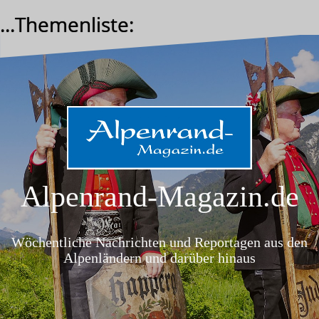
Zum
...Themenliste:
Inhalt
springen
Alpenrand-Magazin.de
Wöchentliche Nachrichten und Reportagen aus den
Alpenländern und darüber hinaus