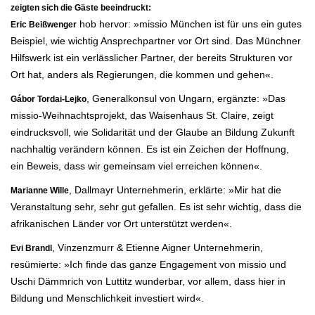
zeigten sich die Gäste beeindruckt:
hob hervor: »missio München ist für uns ein gutes
Eric Beißwenger
Beispiel, wie wichtig Ansprechpartner vor Ort sind. Das Münchner
Hilfswerk ist ein verlässlicher Partner, der bereits Strukturen vor
Ort hat, anders als Regierungen, die kommen und gehen«.
, Generalkonsul von Ungarn, ergänzte: »Das
Gábor Tordai-Lejko
missio-Weihnachtsprojekt, das Waisenhaus St. Claire, zeigt
eindrucksvoll, wie Solidarität und der Glaube an Bildung Zukunft
nachhaltig verändern können. Es ist ein Zeichen der Hoffnung,
ein Beweis, dass wir gemeinsam viel erreichen können«.
, Dallmayr Unternehmerin, erklärte: »Mir hat die
Marianne Wille
Veranstaltung sehr, sehr gut gefallen. Es ist sehr wichtig, dass die
afrikanischen Länder vor Ort unterstützt werden«.
, Vinzenzmurr & Etienne Aigner Unternehmerin,
Evi Brandl
resümierte: »Ich finde das ganze Engagement von missio und
Uschi Dämmrich von Luttitz wunderbar, vor allem, dass hier in
Bildung und Menschlichkeit investiert wird«.