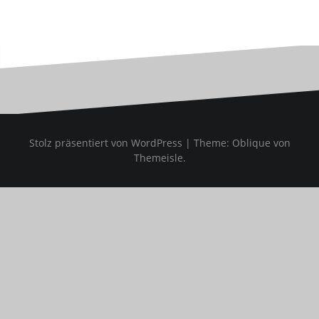
.
Stolz präsentiert von WordPress
|
Theme:
Oblique
von
Themeisle.